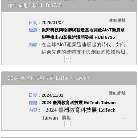
上周揭露
像辨識開發板 HUB 8735
，有一款同時支援藍牙與
Wi-Fi的微晶片ESP32含有未紀錄
連結網址
日期：
2025/01/02
的隱藏命令，可被駭客用來執行攻
標題：
振邦科技與物聯網智造基地開啟AIoT新篇章，
擊行動，包括仿冒裝置身分存取其
聯手推出AI影像辨識開發板 HUB 8735
它裝置。ESP32在市場上的售價
在全球AIoT產業迅速崛起的時代，如何
內容：
為2歐元（約72元新臺幣），是由
結合先進的硬體技術與創新的軟體應用，
中國無晶圓廠半導體業者樂鑫
形塑未來的智能生活，成為許多科技公司
攜手合作的目標。近期物聯網智造基地與
（Espressif）所生產，估計全球
振邦科技共同推出一款名為HUB 8735的
有超過10億臺IoT裝置採用該晶
2024 臺灣教育科技展 EdTech Taiwan
開發板，為台灣AIoT領域注入一股創新
片。
活力。
樂鑫為上海證券交易所科創板的上
連結網址
日期：
2024/11/01
振邦科技成立於2005年，自成立以來持
市公司，ESP32是該公司的主要
標題：
2024 臺灣教育科技展 EdTech Taiwan
續致力於嵌入式即時系統與無線智能方案
2024 臺灣教育科技展 EdTech
內容：
產品，合作對象從百度、小米到
的研發與整合，過去曾經設計製造眾多設
Taiwan
展期：
備，豐富經驗累積成了強大的工具庫。回
Amazon不等，2019年首次公開發
2024.11.14(四)~17(日)10:00~18:00
顧振邦科技過往的開發案例，從車用導
行股票（IPO）時的牌價為62.6元
航、醫療影像、智能門禁對講系統、行車
人民幣，上周的收盤價是231.5元