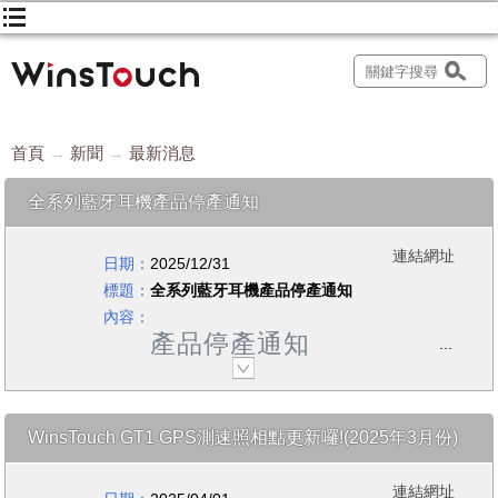
首頁
新聞
最新消息
全系列藍牙耳機產品停產通知
連結網址
日期：
2025/12/31
標題：
全系列藍牙耳機產品停產通知
內容：
產品停產通知
EOL Notice
自即日起，停止生產WinsTouch全系
列藍牙耳機產品，本公司對於產品停
WinsTouch GT1 GPS測速照相點更新囉!(2025年3月份)
產造成客戶的不便，將全力進行後續
支援，以減少因停產所帶來的影響，
連結網址