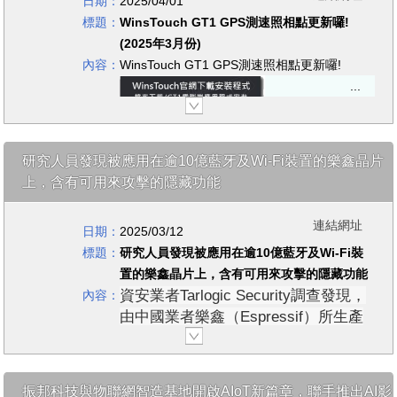
日期：
2025/04/01
感謝您的支持。
標題：
WinsTouch GT1 GPS測速照相點更新囉!
(2025年3月份)
內容：
WinsTouch GT1 GPS測速照相點更新囉!
研究人員發現被應用在逾10億藍牙及Wi-Fi裝置的樂鑫晶片
上，含有可用來攻擊的隱藏功能
連結網址
日期：
2025/03/12
標題：
研究人員發現被應用在逾10億藍牙及Wi-Fi裝
置的樂鑫晶片上，含有可用來攻擊的隱藏功能
資安業者Tarlogic Security調查發現，
內容：
由中國業者樂鑫（Espressif）所生產
的微晶片ESP32含有未紀錄的隱藏命
令，可被駭客用來執行攻擊行動。
西班牙資安業者Tarlogic Security
振邦科技與物聯網智造基地開啟AIoT新篇章，聯手推出AI影