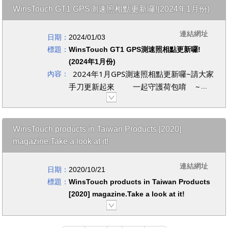
記錄器、智能護理電刷、藍牙對講耳機等
WinsTouch GT1 GPS測速照相點更新囉!(2024年1月份)
人民幣。
等多元產品，這些產品看似發散、實際則
是有清晰脈絡的技術延續，團隊專精於嵌
連結網址
日期：
2024/01/03
這些隱藏命令屬於主機控制器命令
入式系統、影像處理、網路技術、電控系
標題：
WinsTouch GT1 GPS測速照相點更新囉!
統與無線智能方案之設計，再因應不同專
（Host Controller Interface，
(2024年1月份)
臺灣教育科技展
案需求研究新技術領域。
HCI），總計有29個，包括寫入記
資料來源：
️2024年1月GPS測速照相點更新囉~
請大家
內容：
憶體在內，已被賦予漏洞編號
手刀更新起來
一起守護荷包唷
~
CVE-2025-27840
不想錯過更新通知嗎?
按讚追蹤粉絲專
綜觀團隊執行的專案，約有70%是依照客
，可允許駭客修
頁
隨時收到更新訊息
戶設計或ODM需求，另外保留30%時間
改晶片以解鎖其它功能，植入惡意
投入自主研發創新方案，目標是將創新的
WinsTouch products in Taiwan Products [2020]
程式，或是進行裝置身分竊盜攻
整合應用快速提供給客戶導入市場。振邦
magazine.Take a look at it!
擊。
科技在AI影像方面的專案開發經驗，如物
件辨識、熱成像鏡頭與AI人臉辨識機開發
連結網址
日期：
2020/10/21
意謂著駭客可冒充已知裝置連結到
等，與物聯網智造基地希望打造的開發板
標題：
WinsTouch products in Taiwan Products
需求不謀而合，一款配備影像辨識功能、
手機、電腦或其它智慧裝置，以獲
[2020] magazine.Take a look at it!
具有AI運算能力開發板 – HUB 8735。
取存在於這些裝置上的機密資訊或
商業對話，也可作為監視之用。
這款開發板整合了最先進的NPU AI運算