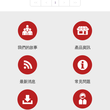
引擎，讓HUB 8735可以高效地進行AI模
型的處理，與此同時，HUB 8735也兼容
Tarlogic是利用該公司所開發的安
了Arduino開發特性，並有多款Pre-
全稽核工具BluetoothUSB，找到
trained AI models已經最佳化在模組上。
了ESP32的隱藏功能，這是一個
這將可以簡化開發者的工作，讓他們可以
免費的跨平臺驅動程式，可用來執
更快速地進行AI應用的開發與部署，開發
行安全測試與模擬攻擊。Tarlogic
板的軟硬體設計更是建立與ESP32-CAM
表示，BluetoothUSB允許用戶不
模組同步的外部開發指令，開發時無縫接
我們的故事
產品資訊
軌，直接替換模組即可使用，面對市面上
必使用不同的硬體即可完成所有測
各個來勢洶洶的模組，規劃與設計台製開
試，降低測試門檻。
發板上，更需要投注大量心力及縝密布局
來因應。
樂鑫的英文論壇已出現
在眾多的AIoT產品中，HUB 8735高效的
針對此事的討論
，當中有一名自稱
最新消息
常見問題
影像處理能力以及多功能的通訊方式，讓
是樂鑫員工的ESP_Sprite表示，
它在各種場景中都能發揮巨大的作用，從
智能家庭到工業物聯網，再到智慧零售、
儘管他只看到簡報，沒看到詳細資
健康照護以及車用電子等，涵蓋了所有生
訊，但他認為大多數的問題可以透
活中的許多層面。
過韌體更新來解決，少數的問題則